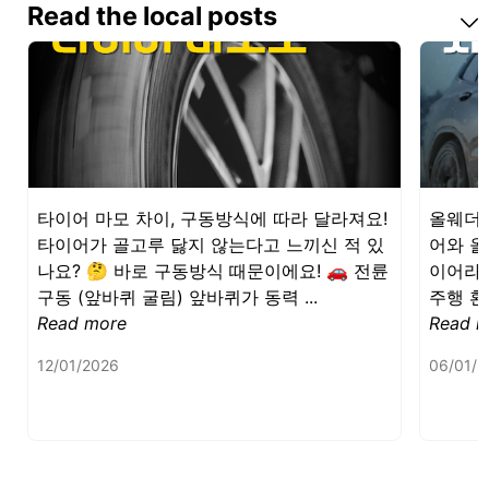
Read the local posts
1
of
4
타이어 마모 차이, 구동방식에 따라 달라져요!
올웨더 
타이어가 골고루 닳지 않는다고 느끼신 적 있
어와 올
나요? 🤔 바로 구동방식 때문이에요! 🚗 전륜
이어라고
구동 (앞바퀴 굴림) 앞바퀴가 동력 ...
주행 환
Read more
Read m
12/01/2026
06/01/2