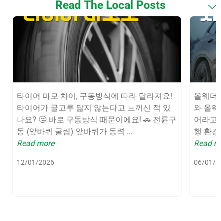
Read The Local Posts
1
of
4
타이어 마모 차이, 구동방식에 따라 달라져요!
올웨더 
타이어가 골고루 닳지 않는다고 느끼신 적 있
와 올웨
나요? 🤔 바로 구동방식 때문이에요! 🚗 전륜구
어라고 
동 (앞바퀴 굴림) 앞바퀴가 동력 ...
행 환경
Read more
Read m
12/01/2026
06/01/2