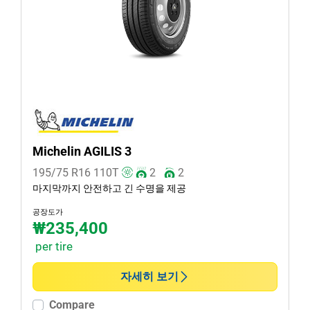
여름 (2)
사계절 (0)
차종
모든 유형 (2)
승용 (0)
Michelin AGILIS 3
SUV (0)
195/75 R16
110
T
2
2
소형 화물차 van (2)
마지막까지 안전하고 긴 수명을 제공
EV (0)
공장도가
₩235,400
per tire
런플랫 타이어일 경우, 선택하세요
자세히 보기
런플랫 (0)
Compare