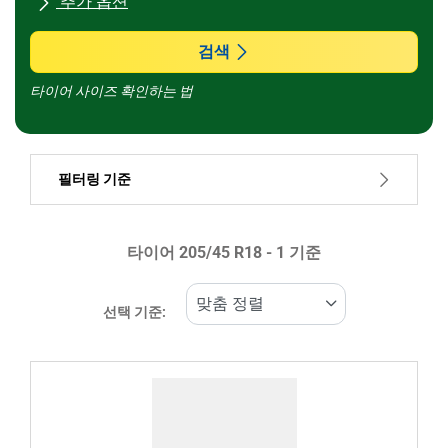
추가 옵션
모든 브랜드
검색
타이어 사이즈 확인하는 법
차종
필터링 기준
런플랫 타이어일 경우, 선택하세요
타이어 ‎205/45 R18 - 1 기준
가격
300299
300301
선택 기준:
타이어 종류
모든 유형 (1)
겨울 (1)