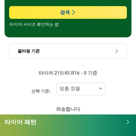
모든 브랜드
검색
타이어 사이즈 확인하는 법
차종
필터링 기준
런플랫 타이어일 경우, 선택하세요
타이어 ‎215/45 R16 - 0 기준
가격
-1
1
선택 기준:
타이어 종류
죄송합니다
모든 유형 (0)
타이어 패턴
겨울 (0)