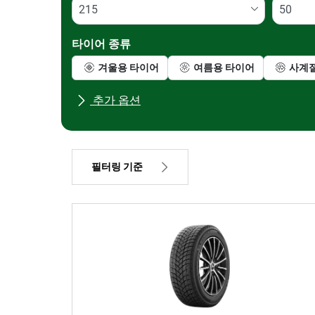
타이어 종류
겨울용 타이어
여름용 타이어
사계
추가 옵션
모든 브랜드
차종
필터링 기준
가격
483999
484001
타이어 종류