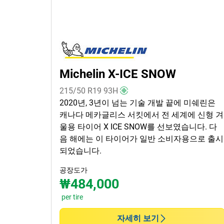
모든 유형 (1)
겨울 (1)
여름 (0)
사계절 (0)
Michelin X-ICE SNOW
차종
215/50 R19
93
H
2020년, 3년이 넘는 기술 개발 끝에 미쉐린은
모든 유형 (1)
캐나다 메카글리스 서킷에서 전 세계에 신형 겨
승용 (1)
울용 타이어 X ICE SNOW를 선보였습니다. 다
음 해에는 이 타이어가 일반 소비자용으로 출시
SUV (0)
되었습니다.
소형 화물차 van (0)
공장도가
EV (0)
₩484,000
per tire
런플랫 타이어일 경우, 선택하세
자세히 보기
요