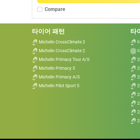
Compare
런플랫 (0)
논런 플랫 (1)
타이어 패턴
타
추가 옵션
Michelin CrossClimate 3
Michelin CrossClimate 2
Michelin Primacy Tour A/S
2
Michelin Primacy 5
2
Michelin Primacy A/S
2
Michelin Pilot Sport 5
2
2
2
2
2