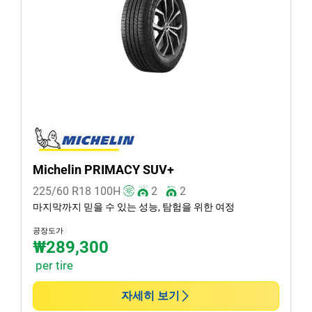
겨울 (1)
여름 (2)
사계절 (3)
차종
모든 유형 (4)
승용 (3)
Michelin PRIMACY SUV+
SUV (1)
225/60 R18
100
H
2
2
소형 화물차 van (0)
마지막까지 믿을 수 있는 성능, 탐험을 위한 여정
EV (0)
공장도가
₩289,300
per tire
런플랫 타이어일 경우, 선택하세요
자세히 보기
런플랫 (0)