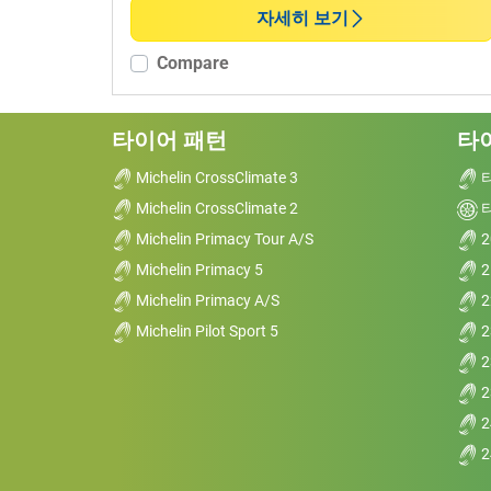
자세히 보기
런플랫 (0)
Compare
논런 플랫 (2)
추가 옵션
타이어 패턴
타
Michelin CrossClimate 3
Michelin CrossClimate 2
Michelin Primacy Tour A/S
2
Michelin Primacy 5
2
Michelin Primacy A/S
2
Michelin Pilot Sport 5
2
2
2
2
2