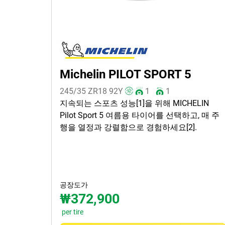
모든 유형 (2)
겨울 (0)
여름 (2)
사계절 (0)
Michelin PILOT SPORT 5
차종
245/35 ZR18
92
Y
1
1
지속되는 스포츠 성능[1]을 위해 MICHELIN
모든 유형 (2)
Pilot Sport 5 여름용 타이어를 선택하고, 매 주
승용 (2)
행을 열정과 강렬함으로 경험하세요[2].
SUV (0)
소형 화물차 van (0)
EV (0)
공장도가
₩372,900
per tire
런플랫 타이어일 경우, 선택하세
요