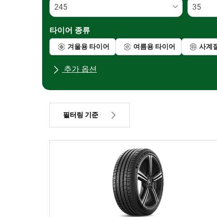
타이어 종류
겨울용 타이어
여름용 타이어
사계
추가 옵션
모든 브랜드
차종
필터링 기준
가격
372899
727101
타이어 종류