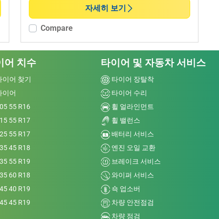
자세히 보기
Compare
이어 치수
타이어 및 자동차 서비스
타이어 찾기
타이어 장탈착
타이어
타이어 수리
05 55 R16
휠 얼라인먼트
15 55 R17
휠 밸런스
25 55 R17
배터리 서비스
35 45 R18
엔진 오일 교환
35 55 R19
브레이크 서비스
35 60 R18
와이퍼 서비스
45 40 R19
쇽 업소버
45 45 R19
차량 안전점검
차량 점검