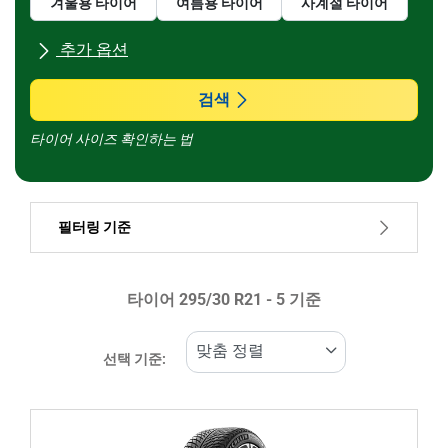
겨울용 타이어
여름용 타이어
사계절 타이어
추가 옵션
모든 브랜드
검색
타이어 사이즈 확인하는 법
차종
필터링 기준
런플랫 타이어일 경우, 선택하세요
타이어 ‎295/30 R21 - 5 기준
가격
879999
1416801
선택 기준:
타이어 종류
모든 유형 (5)