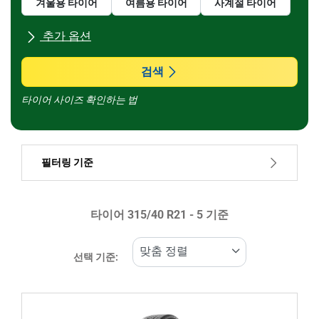
겨울용 타이어
여름용 타이어
사계절 타이어
추가 옵션
모든 브랜드
검색
타이어 사이즈 확인하는 법
차종
필터링 기준
런플랫 타이어일 경우, 선택하세요
타이어 ‎315/40 R21 - 5 기준
가격
769999
955901
선택 기준:
타이어 종류
모든 유형 (5)