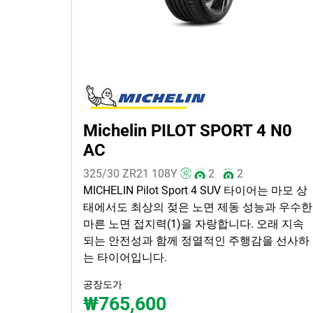
타이어 종류
모든 유형 (10)
겨울 (0)
여름 (9)
사계절 (1)
Michelin PILOT SPORT 4 N0
AC
차종
325/30 ZR21
108
Y
2
2
모든 유형 (10)
MICHELIN Pilot Sport 4 SUV 타이어는 마모 상
승용 (10)
태에서도 최상의 젖은 노면 제동 성능과 우수한
마른 노면 접지력(1)을 자랑합니다. 오래 지속
SUV (0)
되는 안전성과 함께 정열적인 주행감을 선사하
소형 화물차 van (0)
는 타이어입니다.
EV (0)
공장도가
₩765,600