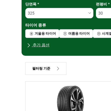
Tab updated: 사이즈로 찾기
단면폭
*
편평비
*
타이어 종류
겨울용 타이어
여름용 타이어
사계
추가 옵션
모든 브랜드
차종
필터링 기준
가격
906399
1412401