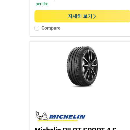
per tire
런플랫 타이어일 경우, 선택하세
요
자세히 보기
런플랫 (0)
Compare
논런 플랫 (10)
추가 옵션