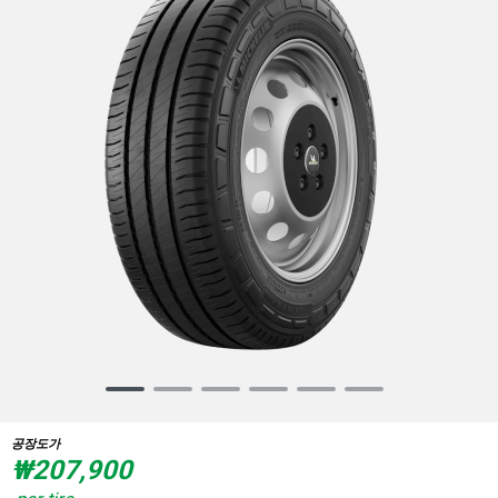
Item
1
of
공장도가
6
₩207,900