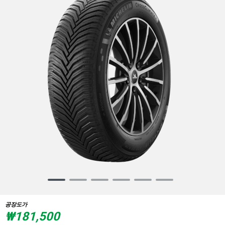
Item
1
of
공장도가
6
₩181,500