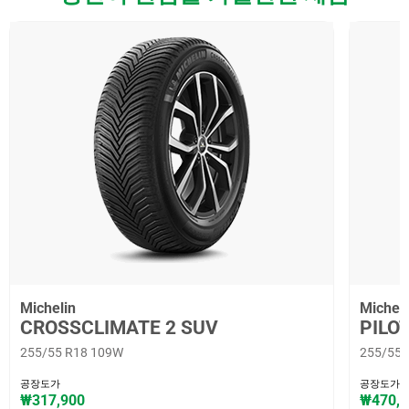
Michelin
Micheli
CROSSCLIMATE 2 SUV
PILO
255/55 R18 109W
255/55 
공장도가
공장도가
₩317,900
₩470,8