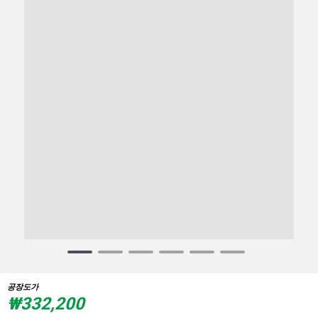
Item
1
of
공장도가
6
₩332,200