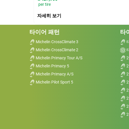
per tire
자세히 보기
타이어 패턴
타
Michelin CrossClimate 3
Michelin CrossClimate 2
Michelin Primacy Tour A/S
2
Michelin Primacy 5
2
Michelin Primacy A/S
2
Michelin Pilot Sport 5
2
2
2
2
2