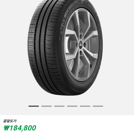
Item
1
of
공장도가
6
₩184,800