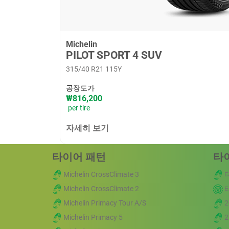
Michelin
PILOT SPORT 4 SUV
315/40 R21 115Y
공장도가
₩816,200
per tire
자세히 보기
타이어 패턴
타
Michelin CrossClimate 3
Michelin CrossClimate 2
Michelin Primacy Tour A/S
2
Michelin Primacy 5
2