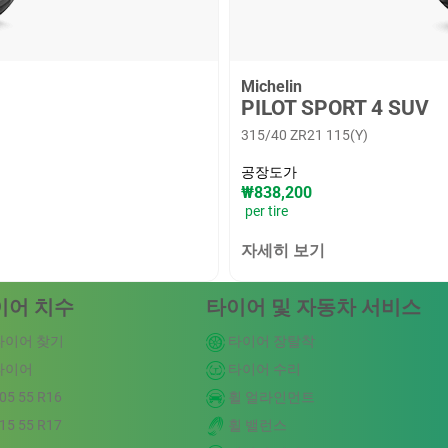
Michelin
PILOT SPORT 4 SUV
315/40 ZR21 115(Y)
공장도가
₩838,200
per tire
자세히 보기
이어 치수
타이어 및 자동차 서비스
타이어 찾기
타이어 장탈착
타이어
타이어 수리
05 55 R16
휠 얼라인먼트
15 55 R17
휠 밸런스