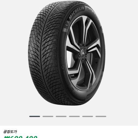
Item
1
of
공장도가
6