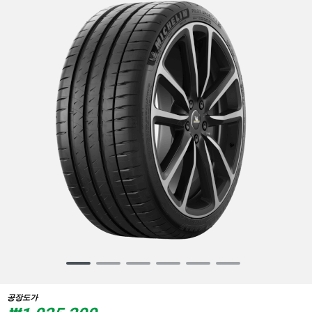
Item
1
of
공장도가
6