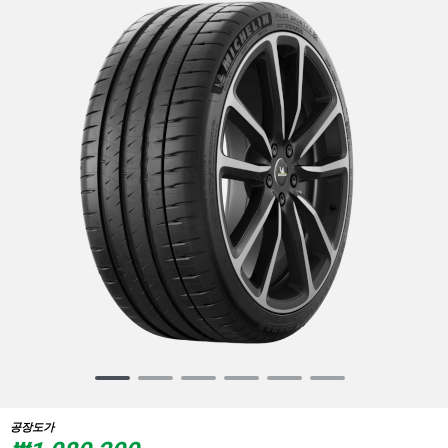
Item
1
of
공장도가
6