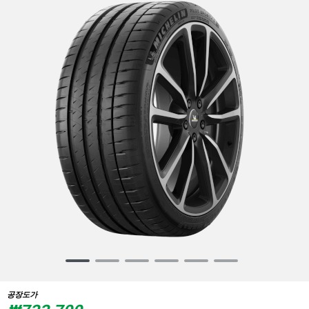
Item
1
of
공장도가
6