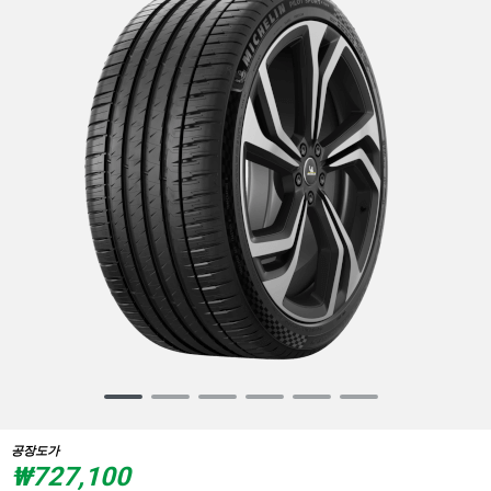
Item
1
of
공장도가
6
₩727,100