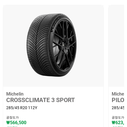
Michelin
Micheli
CROSSCLIMATE 3 SPORT
PILO
285/45 R20 112Y
285/45 
공장도가
공장도가
₩566,500
₩623,7