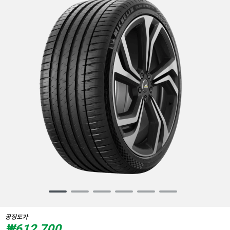
Item
1
of
공장도가
6
₩612,700