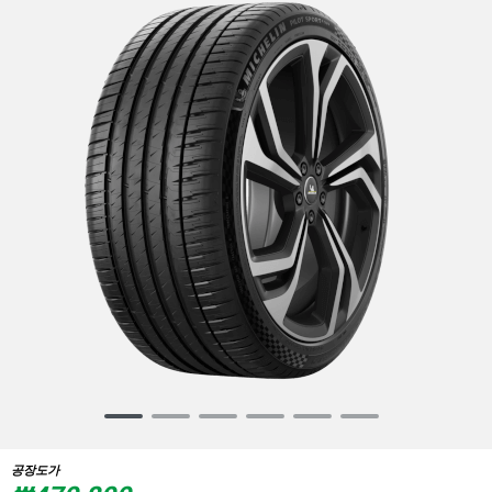
Item
1
of
공장도가
6