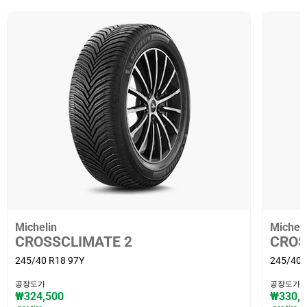
Michelin
Micheli
CROSSCLIMATE 2
CROS
245/40 R18 97Y
245/40 
공장도가
공장도가
₩324,500
₩330,0