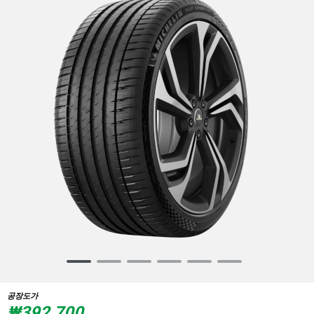
Item
1
of
공장도가
6
₩392,700