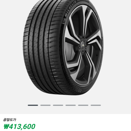
Item
1
of
공장도가
6
₩413,600