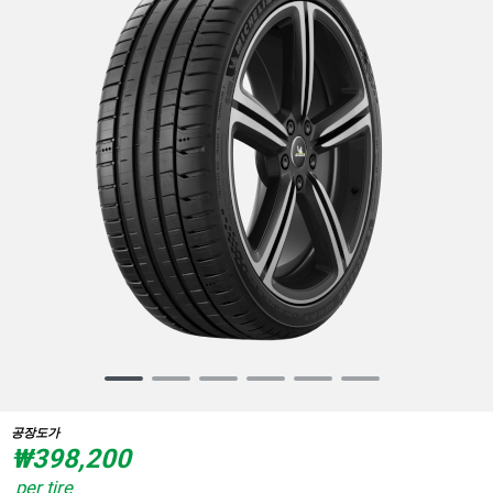
Item
1
of
공장도가
6
₩398,200
per tire