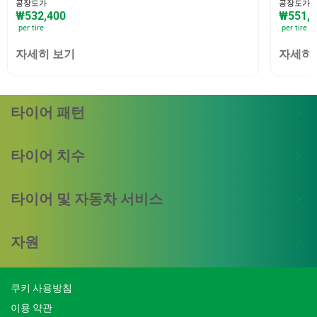
공장도가
공장도가
₩532,400
₩551,1
per tire
per tire
자세히 보기
자세히
타이어 패턴
타이어 치수
타이어 및 자동차 서비스
자원
쿠키 사용방침
이용 약관