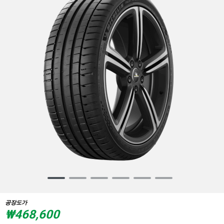
Item
1
of
공장도가
6
₩468,600