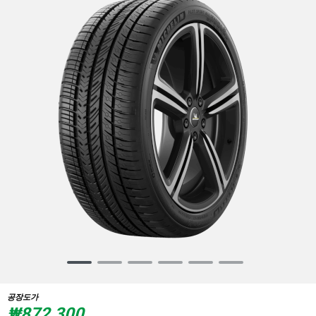
Item
1
of
공장도가
6
₩872,300