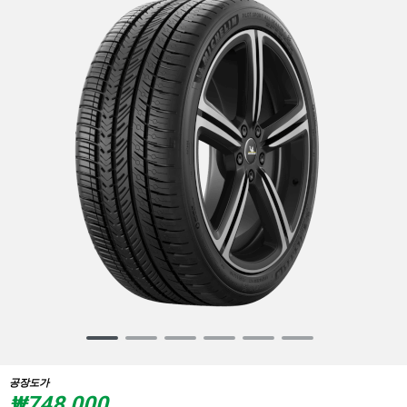
Item
1
of
공장도가
6
₩748,000