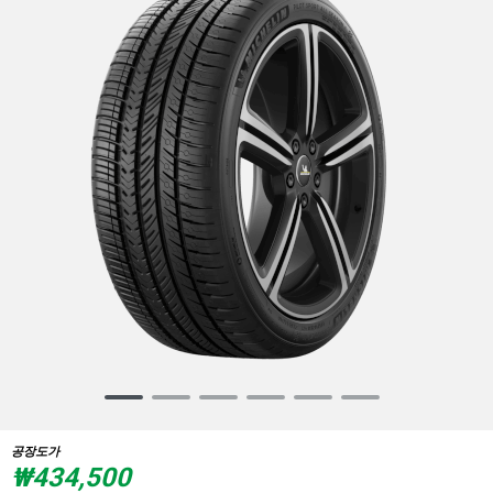
Item
1
of
공장도가
6
₩434,500