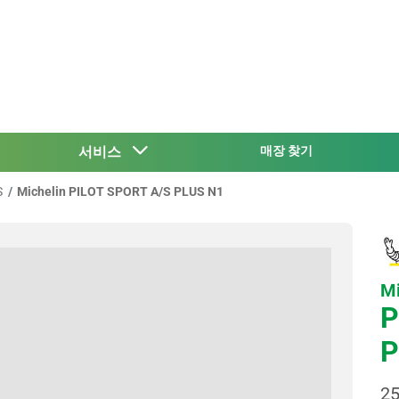
서비스
매장 찾기
S
Michelin PILOT SPORT A/S PLUS N1
Mi
P
P
25