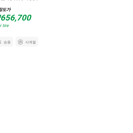
장도가
656,700
 tire
승용
사계절