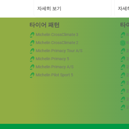
자세히 보기
자세
타이어 패턴
타
Michelin CrossClimate 3
Michelin CrossClimate 2
Michelin Primacy Tour A/S
2
Michelin Primacy 5
2
Michelin Primacy A/S
2
Michelin Pilot Sport 5
2
2
2
2
2