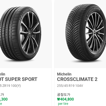
lin
Michelin
OT SUPER SPORT
CROSSCLIMATE 2
5 ZR19 100(Y)
255/45 R19 104V
도가
공장도가
,300
₩404,800
re
per tire