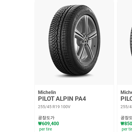
Michelin
Miche
PILOT ALPIN PA4
PIL
255/45 R19 100V
255/4
공장도가
공장
₩609,400
₩850
per tire
per ti