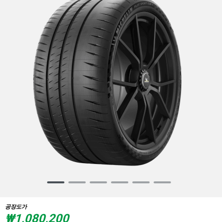
Item
1
of
공장도가
6
₩1,080,200