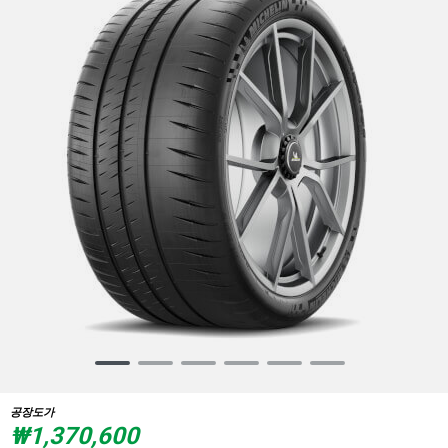
Item
1
of
공장도가
6
₩1,370,600