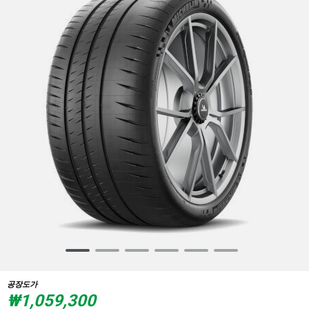
Item
1
of
공장도가
6
₩1,059,300