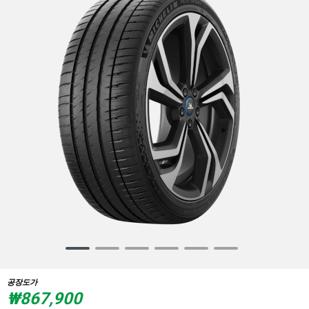
Item
1
of
공장도가
6
₩867,900