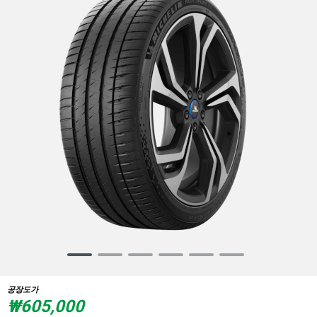
Item
1
of
공장도가
6
₩605,000