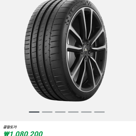
Item
1
of
공장도가
6
₩1,080,200