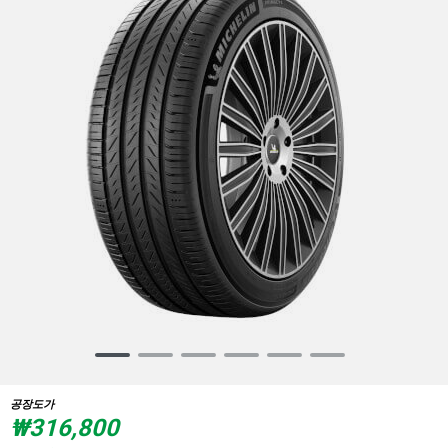
Item
1
of
공장도가
6
₩316,800