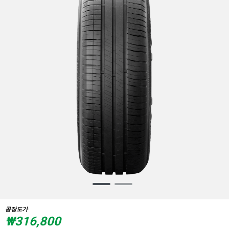
Item
1
of
공장도가
2
₩316,800