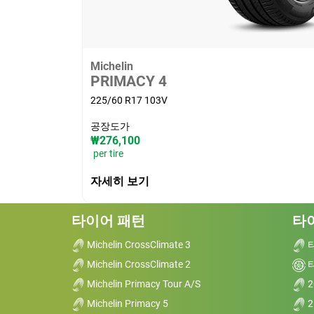
Michelin
PRIMACY 4
225/60 R17 103V
공장도가
₩276,100
per tire
자세히 보기
타이어 패턴
타
Michelin CrossClimate 3
Michelin CrossClimate 2
Michelin Primacy Tour A/S
2
Michelin Primacy 5
2