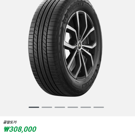
Item
1
of
공장도가
6
₩308,000