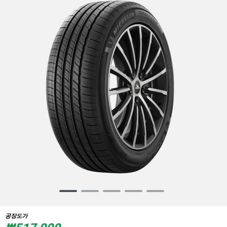
Item
1
of
공장도가
5