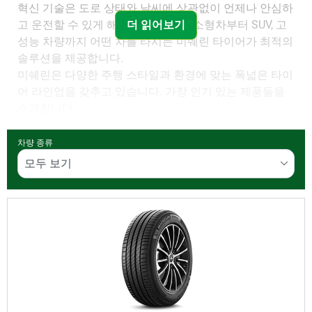
혁신 기술은 도로 상태와 날씨에 상관없이 언제나 안심하
고 운전할 수 있게 해줍니다. 도심형 소형차부터 SUV, 고
더 읽어보기
성능 차량까지 어떤 차를 타시든 미쉐린 타이어가 최적의
솔루션을 제공합니다.
미쉐린은 다양한 주행 스타일과 환경에 맞는 폭넓은 타이
어 라인업을 갖추고 있습니다. 가장 인기 있는 제품들을
소개합니다:
미쉐린 파일럿 스포츠 시리즈
– 고속에서 정밀한
차량 종류
제어와 뛰어난 그립력을 요구하는 스포츠카 및 퍼
포먼스 애호가를 위한 제품
미쉐린 프라이머시 시리즈
– 세단과 패밀리 차량에
완벽한 일상적인 편안함, 부드러운 주행감, 긴 트레
드 수명 제공
미쉐린 에너지 세이버
– 안전성을 타협하지 않으면
서 연비 효율성과 친환경 성능을 위해 설계된 타이
어
미쉐린 래티튜드 & 크로스클라이메이트 시리즈
–
SUV와 4x4를
위해 제작되었으며, 뛰어난 접지력, 내