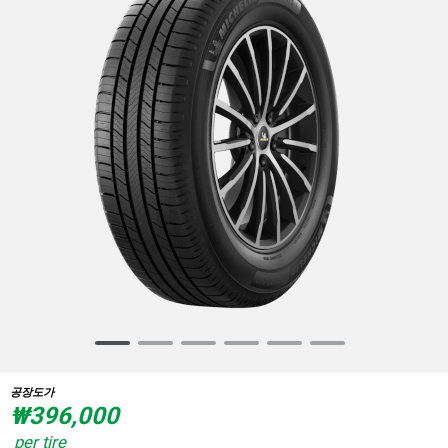
Item
1
of
공장도가
6
₩396,000
per tire